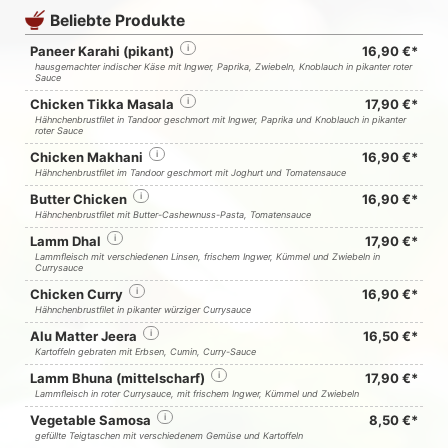
Beliebte Produkte
Paneer Karahi (pikant)
i
16,90 €*
hausgemachter indischer Käse mit Ingwer, Paprika, Zwiebeln, Knoblauch in pikanter roter
Sauce
Chicken Tikka Masala
i
17,90 €*
Hähnchenbrustfilet in Tandoor geschmort mit Ingwer, Paprika und Knoblauch in pikanter
roter Sauce
Chicken Makhani
i
16,90 €*
Hähnchenbrustfilet im Tandoor geschmort mit Joghurt und Tomatensauce
Butter Chicken
i
16,90 €*
Hähnchenbrustfilet mit Butter-Cashewnuss-Pasta, Tomatensauce
Lamm Dhal
i
17,90 €*
Lammfleisch mit verschiedenen Linsen, frischem Ingwer, Kümmel und Zwiebeln in
Currysauce
Chicken Curry
i
16,90 €*
Hähnchenbrustfilet in pikanter würziger Currysauce
Alu Matter Jeera
i
16,50 €*
Kartoffeln gebraten mit Erbsen, Cumin, Curry-Sauce
Lamm Bhuna (mittelscharf)
i
17,90 €*
Lammfleisch in roter Currysauce, mit frischem Ingwer, Kümmel und Zwiebeln
Vegetable Samosa
i
8,50 €*
gefüllte Teigtaschen mit verschiedenem Gemüse und Kartoffeln