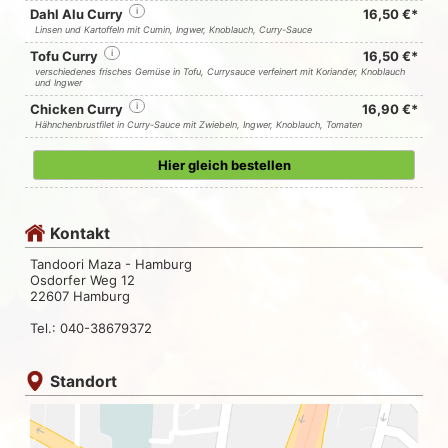
Dahl Alu Curry
i
16,50 €*
Linsen und Kartoffeln mit Cumin, Ingwer, Knoblauch, Curry-Sauce
Tofu Curry
i
16,50 €*
verschiedenes frisches Gemüse in Tofu, Currysauce verfeinert mit Koriander, Knoblauch
und Ingwer
Chicken Curry
i
16,90 €*
Hähnchenbrustfilet in Curry-Sauce mit Zwiebeln, Ingwer, Knoblauch, Tomaten
Hier gleich bestellen
Kontakt
Tandoori Maza - Hamburg
Osdorfer Weg 12
22607 Hamburg
Tel.: 040-38679372
Standort